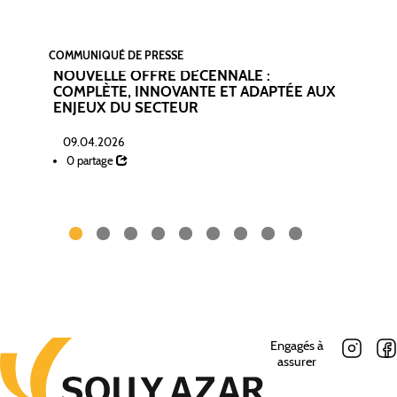
COMMUNIQUÉ DE PRESSE
C
NOUVELLE OFFRE DÉCENNALE :
O
COMPLÈTE, INNOVANTE ET ADAPTÉE AUX
Q
ENJEUX DU SECTEUR
R
09.04.2026
0 partage
Engagés à
assurer