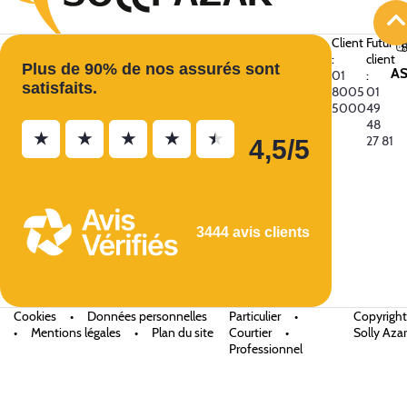
Client
Futur
:
client
Plus de 90% de nos assurés sont
A
01
:
satisfaits.
8005
01
5000
49
48
★
★
★
★
★
27 81
4,5/5
3444 avis clients
Cookies
•
Données personnelles
Particulier
•
Copyright
•
Mentions légales
•
Plan du site
Courtier
•
Solly Azar
Professionnel