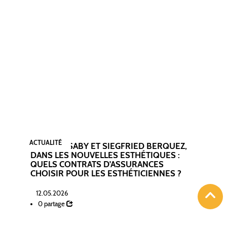
ACTUALITÉ
 SABY ET SIEGFRIED BERQUEZ,
PHILIPPE SABY, D
 NOUVELLES ESTHÉTIQUES :
COMMENT A-T-IL
NTRATS D'ASSURANCES
DEPUIS LYON ?
POUR LES ESTHÉTICIENNES ?
30.07.2025
0 partage