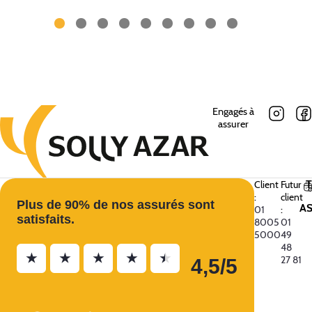
Engagés à
assurer
Client
Futur
:
client
Plus de 90% de nos assurés sont
A
01
:
satisfaits.
8005
01
5000
49
48
★
★
★
★
★
27 81
4,5/5