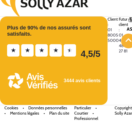
Client
Futur
:
client
Plus de 90% de nos assurés sont
A
01
:
satisfaits.
8005
01
5000
49
48
★
★
★
★
★
27 81
4,5/5
3444 avis clients
Cookies
•
Données personnelles
Particulier
•
Copyright
•
Mentions légales
•
Plan du site
Courtier
•
Solly Azar
Professionnel